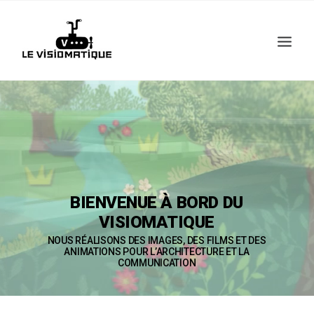
Recherche
BIENVENUE
À
BORD
DU
VISIOMATIQUE
NOUS
RÉALISONS
DES
IMAGES,
DES
FILMS
ET
DES
ANIMATIONS
POUR
L’ARCHITECTURE
ET
LA
COMMUNICATION